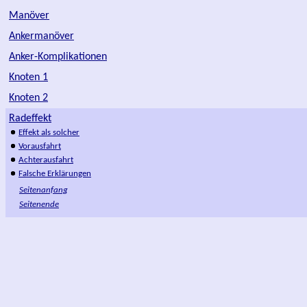
Manöver
Ankermanöver
Anker-Komplikationen
Knoten 1
Knoten 2
Radeffekt
Effekt als solcher
Vorausfahrt
Achterausfahrt
Falsche Erklärungen
Seitenanfang
Seitenende