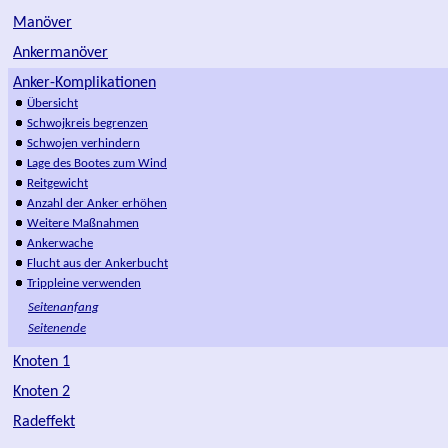
Manöver
Ankermanöver
Anker-Komplikationen
Übersicht
Schwojkreis begrenzen
Schwojen verhindern
Lage des Bootes zum Wind
Reitgewicht
Anzahl der Anker erhöhen
Weitere Maßnahmen
Ankerwache
Flucht aus der Ankerbucht
Trippleine verwenden
Seitenanfang
Seitenende
Knoten 1
Knoten 2
Radeffekt